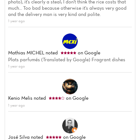
photo), it's clearly a steal; I don't think the rice costs that
much... Too bad because otherwise it's always very good
and the delivery man is very kind and polite.
1 year ago
Mathias MICHEL
noted
on Google
Plats parfumés (Translated by Google) Fragrant dishes
1 year ago
Home
News
Kenio Melis
noted
on Google
1 year ago
Menu
Reviews
José Silva
noted
on Google